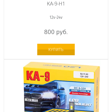
KA-9-H1
12v-24v
800
руб.
КУПИТЬ