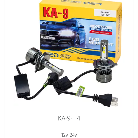
KA-9-H4
12v-24v