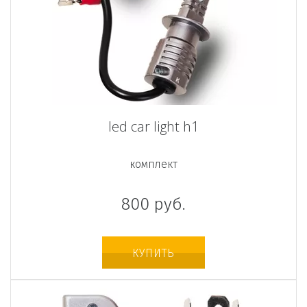
led car light h1
комплект
800
руб.
КУПИТЬ