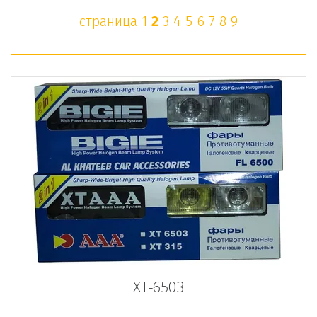
страница 
1
2
3
4
5
6
7
8
9
XT-6503