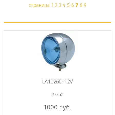
страница 
1
2
3
4
5
6
7
8
9
LA1026D-12V
белый
1000
руб.