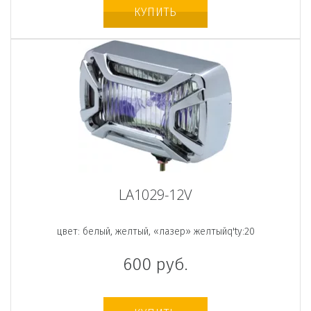
КУПИТЬ
LA1029-12V
цвет: белый, желтый, «лазер» желтыйq'ty:20
600
руб.